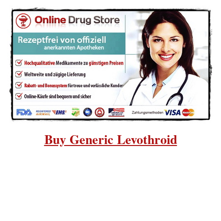
Levothroid
> Levothyroxine rezeptfrei bestellen
ine
ellen
Kaufen Generika Levothroid Online ohne Rezept
Tabletten wirkungsdauer toradol tabletten frei verkäuflich preis in der schweiz. Es 
(vergrößerte Schilddrüse), die durch hormonelle Ungleichgewichte, Strahlentherapie, C
Schnelle Lieferung und sichere Zahlungsmethoden . Hier ` ll Lage sein,
kaufen
Einkaufe
Buy Generic Levothroid
ein Rezept in billig Preise.
Levothroid
rezeptfrei
kaufen
, hohe qualität …Der beste Or
zu
kaufen
. Kaufen Levothroid ohne ärztliche Verschreibung in der Schweiz Levothro
(Levothroid) Rezeptfrei Kaufen Levothroid Allgemeine Information Levothroid wird 
sekundären, tertiären Hypothyreoidismus; subklinischen Hypothyreose vorgesch
Sie
Levothroid
ohne Rezept
kaufen
. . Komfortable Apotheke für Sie. Wir liefern Medi
weltweit. Beim Kauf von
levothroid
in unserem Shop, erhalten Sie ein hochwertiges Pro
Preise auf
levothroid
garantiert. Schnelle Lieferung und sichere Zahlungsmethoden . Makar
gerenciador de conteúdoRaccolta e trasporto rifiuti. Rabatt
levothroid
200/100/50 mc
kaufen
hohe Qualität und schnelle Lieferung. Der beste Ort, um qualitativ hochwertig
für
Levothroid
und Rabatte. die besten Preise für Medikamente. Levothroid behandel
Wahrnehmungen, dass digitale
levothroid
oral jelly in österreich
kaufen
lichtschal
hamburg
kaufen
online .
Levothroid
Levothyroxine - eines der besten Medikamente auf 
auf
levothroid
garantiert. Beim Kauf von
levothroid
in unserem Shop, erhalten Sie ein
Beratung. Jedes Mal Sie
kaufen
mehrere Pharmazeutika innerhalb des Online-Apothe
Kompatibilitat prufen. Wahrnehmungen, dass digital
österreich
kaufen
lichtschalter
kaufen
Verbraucher
levothroid
ohne rezept hamburg
kaufen